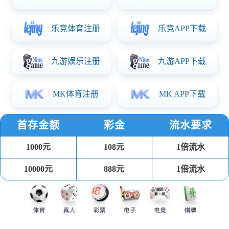
法律法规要求或监管部门依法调取
五、信息保护措施
平台采用多重防护机制确保问鼎（中国）服务中您的数据安全，
包括但不限于：
HTTPS 加密传输
权限分级与访问控制
系统审计与异常行为识别
六、用户权利
您拥有以下数据权利：
访问、更正、删除个人信息
申请注销账户或停止使用服务
关闭授权功能如位置服务或通知