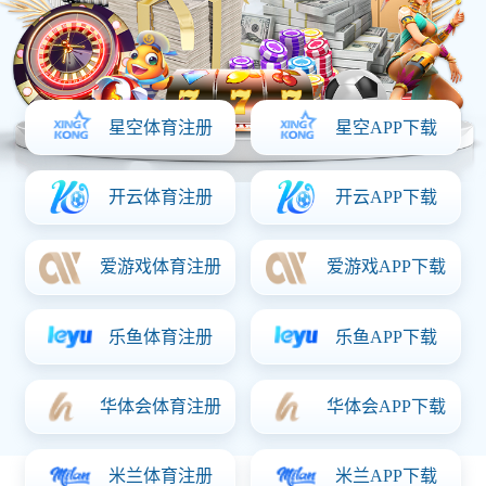
设备信息：操作系统、浏览器、分辨率、唯一标识等
行为记录：包括访问路径、停留时间、偏好设置等
位置信息：在获得授权后采集
三、信息使用目的
收集到的信息将用于：
为您提供定制化内容与互动体验
保障账号和数据安全
进行数据分析与服务优化
在授权基础上提供通知推送服务
四、第三方共享与信息披露
我们承诺不会随意出售用户信息，仅在以下情况下共享：
经您明确授权的合作服务
与第三方技术支持商（如推送、云服务）合作时